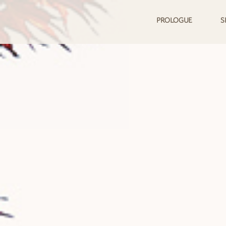
PROLOGUE
S
프롤로그
오시는길
디스커
디스
레
당