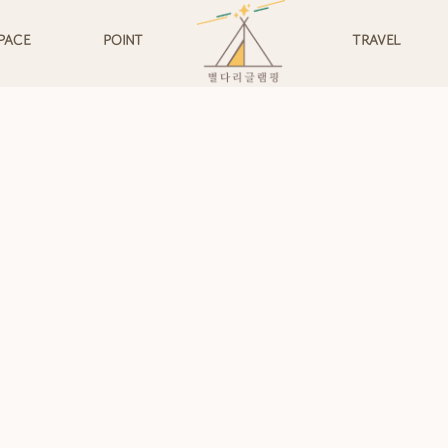
PACE
POINT
TRAVEL
배치도
캠프파이어
남이섬
버리 하늘
수영장
북한강수상레져
커버리 별
캠핑장 앞 계곡
쁘띠프랑스
드 마운틴
바베큐그릴
아침고요수목원
일캠프
트램폴린
용추계곡
자전거&배드민턴대여
나인포레스트 이화원
서바이벌&사륜바이크